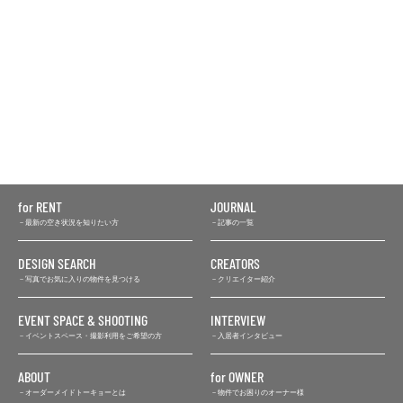
for RENT
JOURNAL
最新の空き状況を知りたい方
記事の一覧
DESIGN SEARCH
CREATORS
写真でお気に入りの物件を見つける
クリエイター紹介
EVENT SPACE & SHOOTING
INTERVIEW
イベントスペース・撮影利用をご希望の方
入居者インタビュー
ABOUT
for OWNER
オーダーメイドトーキョーとは
物件でお困りのオーナー様