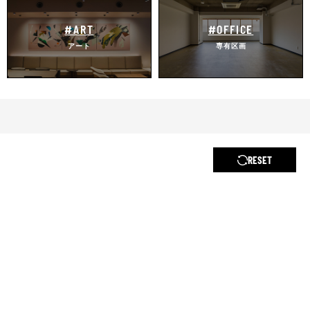
#ART
#OFFICE
アート
専有区画
RESET