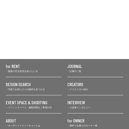
for RENT
JOURNAL
最新の空き状況を知りたい方
記事の一覧
DESIGN SEARCH
CREATORS
写真でお気に入りの物件を見つける
クリエイター紹介
EVENT SPACE & SHOOTING
INTERVIEW
イベントスペース・撮影利用をご希望の方
入居者インタビュー
ABOUT
for OWNER
オーダーメイドトーキョーとは
物件でお困りのオーナー様