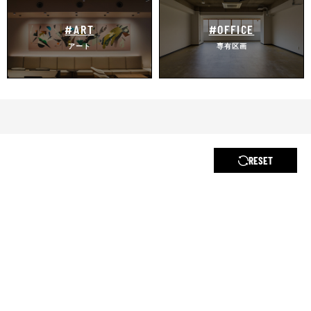
#ART
#OFFICE
アート
専有区画
RESET