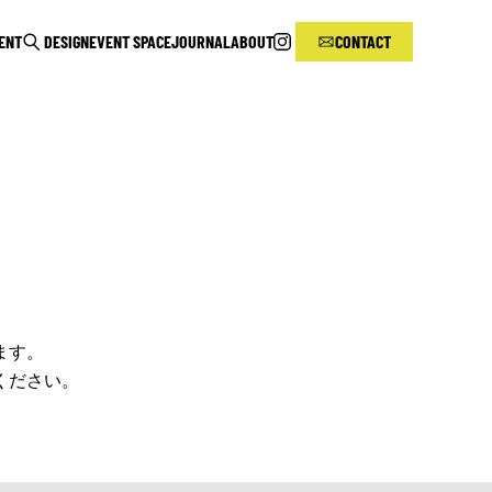
RENT
DESIGN
EVENT SPACE
JOURNAL
ABOUT
CONTACT
ます。
ください。