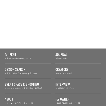
for RENT
JOURNAL
最新の空き状況を知りたい方
記事の一覧
DESIGN SEARCH
CREATORS
写真でお気に入りの物件を見つける
クリエイター紹介
EVENT SPACE & SHOOTING
INTERVIEW
イベントスペース・撮影利用をご希望の方
入居者インタビュー
ABOUT
for OWNER
オーダーメイドトーキョーとは
物件でお困りのオーナー様