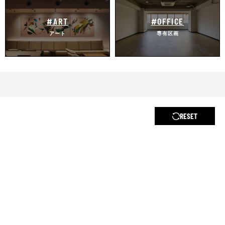
#ART
#OFFICE
アート
専有区画
RESET