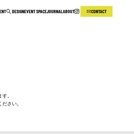
RENT
DESIGN
EVENT SPACE
JOURNAL
ABOUT
CONTACT
ます。
ください。