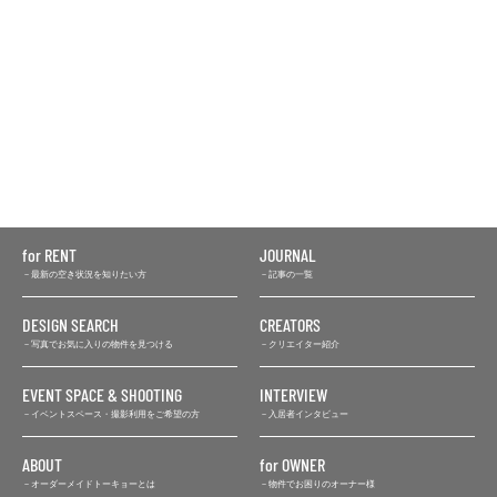
for RENT
JOURNAL
最新の空き状況を知りたい方
記事の一覧
DESIGN SEARCH
CREATORS
写真でお気に入りの物件を見つける
クリエイター紹介
EVENT SPACE & SHOOTING
INTERVIEW
イベントスペース・撮影利用をご希望の方
入居者インタビュー
ABOUT
for OWNER
オーダーメイドトーキョーとは
物件でお困りのオーナー様