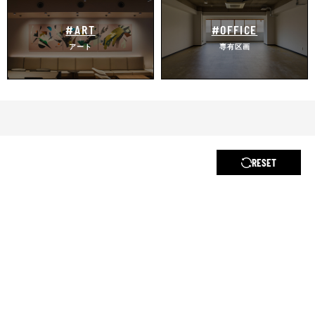
#ART
#OFFICE
アート
専有区画
RESET