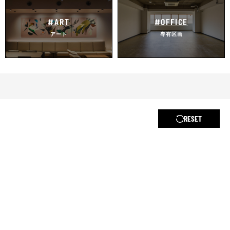
#ART
#OFFICE
アート
専有区画
RESET