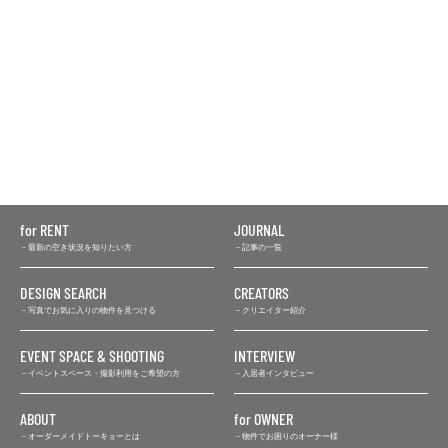
for RENT
JOURNAL
最新の空き状況を知りたい方
記事の一覧
DESIGN SEARCH
CREATORS
写真でお気に入りの物件を見つける
クリエイター紹介
EVENT SPACE & SHOOTING
INTERVIEW
イベントスペース・撮影利用をご希望の方
入居者インタビュー
ABOUT
for OWNER
オーダーメイドトーキョーとは
物件でお困りのオーナー様