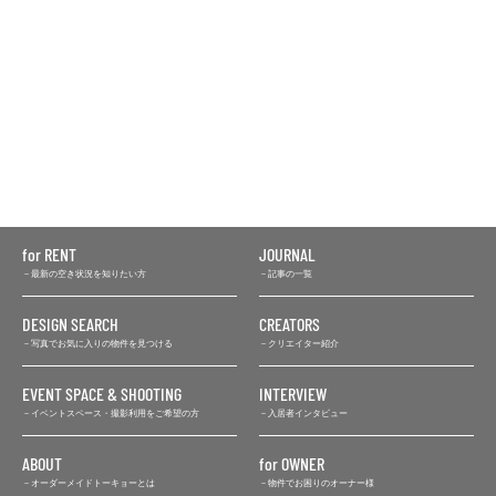
for RENT
JOURNAL
最新の空き状況を知りたい方
記事の一覧
DESIGN SEARCH
CREATORS
写真でお気に入りの物件を見つける
クリエイター紹介
EVENT SPACE & SHOOTING
INTERVIEW
イベントスペース・撮影利用をご希望の方
入居者インタビュー
ABOUT
for OWNER
オーダーメイドトーキョーとは
物件でお困りのオーナー様