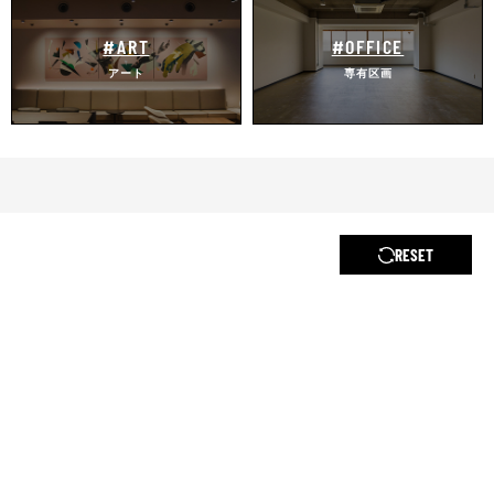
#ART
#OFFICE
アート
専有区画
RESET