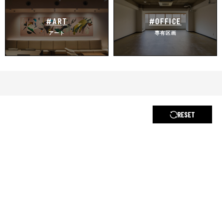
#ART
#OFFICE
アート
専有区画
RESET