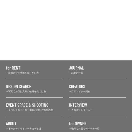
for RENT
JOURNAL
最新の空き状況を知りたい方
記事の一覧
DESIGN SEARCH
CREATORS
写真でお気に入りの物件を見つける
クリエイター紹介
EVENT SPACE & SHOOTING
INTERVIEW
イベントスペース・撮影利用をご希望の方
入居者インタビュー
ABOUT
for OWNER
オーダーメイドトーキョーとは
物件でお困りのオーナー様