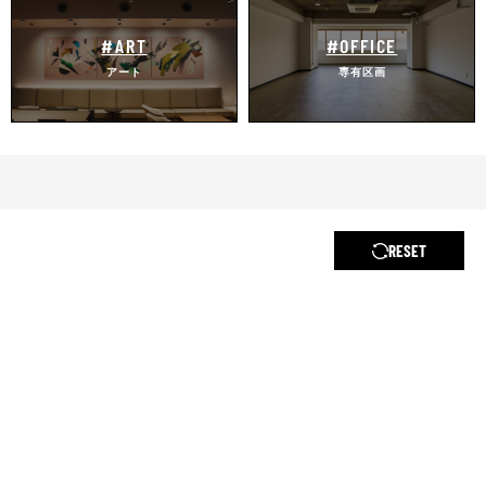
#ART
#OFFICE
アート
専有区画
RESET