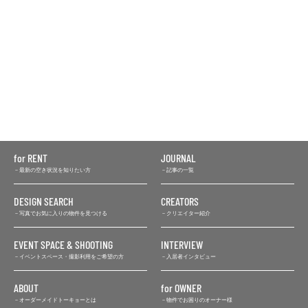
for RENT
JOURNAL
最新の空き状況を知りたい方
記事の一覧
DESIGN SEARCH
CREATORS
写真でお気に入りの物件を見つける
クリエイター紹介
EVENT SPACE & SHOOTING
INTERVIEW
イベントスペース・撮影利用をご希望の方
入居者インタビュー
ABOUT
for OWNER
オーダーメイドトーキョーとは
物件でお困りのオーナー様