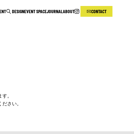
RENT
DESIGN
EVENT SPACE
JOURNAL
ABOUT
CONTACT
ます。
ください。