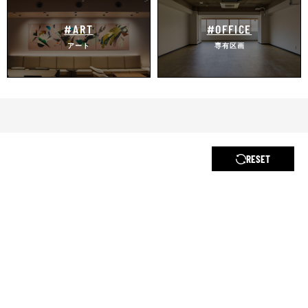
#ART
#OFFICE
アート
専有区画
RESET