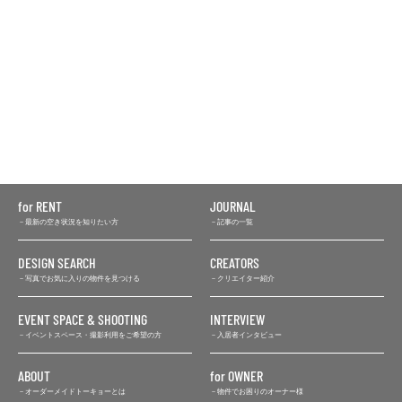
for RENT
JOURNAL
最新の空き状況を知りたい方
記事の一覧
DESIGN SEARCH
CREATORS
写真でお気に入りの物件を見つける
クリエイター紹介
EVENT SPACE & SHOOTING
INTERVIEW
イベントスペース・撮影利用をご希望の方
入居者インタビュー
ABOUT
for OWNER
オーダーメイドトーキョーとは
物件でお困りのオーナー様