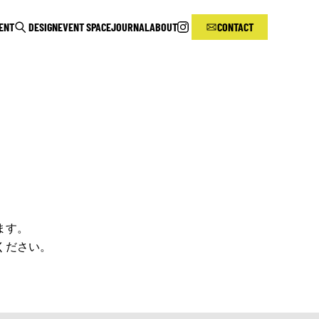
RENT
DESIGN
EVENT SPACE
JOURNAL
ABOUT
CONTACT
ます。
ください。