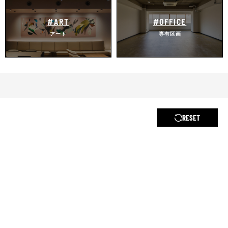
#ART
#OFFICE
アート
専有区画
RESET