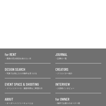
for RENT
JOURNAL
最新の空き状況を知りたい方
記事の一覧
DESIGN SEARCH
CREATORS
写真でお気に入りの物件を見つける
クリエイター紹介
EVENT SPACE & SHOOTING
INTERVIEW
イベントスペース・撮影利用をご希望の方
入居者インタビュー
ABOUT
for OWNER
オーダーメイドトーキョーとは
物件でお困りのオーナー様