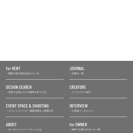
for RENT
JOURNAL
最新の空き状況を知りたい方
記事の一覧
DESIGN SEARCH
CREATORS
写真でお気に入りの物件を見つける
クリエイター紹介
EVENT SPACE & SHOOTING
INTERVIEW
イベントスペース・撮影利用をご希望の方
入居者インタビュー
ABOUT
for OWNER
オーダーメイドトーキョーとは
物件でお困りのオーナー様