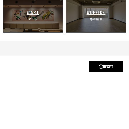
#ART
#OFFICE
アート
専有区画
RESET