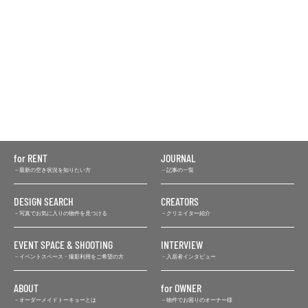
for RENT
JOURNAL
最新の空き状況を知りたい方
記事の一覧
DESIGN SEARCH
CREATORS
写真でお気に入りの物件を見つける
クリエイター紹介
EVENT SPACE & SHOOTING
INTERVIEW
イベントスペース・撮影利用をご希望の方
入居者インタビュー
ABOUT
for OWNER
オーダーメイドトーキョーとは
物件でお困りのオーナー様