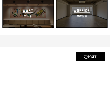
#ART
#OFFICE
アート
専有区画
RESET