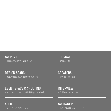
for RENT
JOURNAL
最新の空き状況を知りたい方
記事の一覧
DESIGN SEARCH
CREATORS
写真でお気に入りの物件を見つける
クリエイター紹介
EVENT SPACE & SHOOTING
INTERVIEW
イベントスペース・撮影利用をご希望の方
入居者インタビュー
ABOUT
for OWNER
オーダーメイドトーキョーとは
物件でお困りのオーナー様