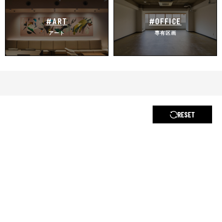
#ART
#OFFICE
アート
専有区画
RESET