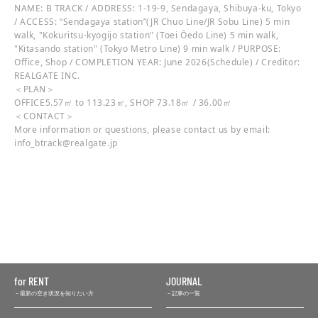
NAME: B TRACK / ADDRESS: 1-19-9, Sendagaya, Shibuya-ku, Tokyo
/ ACCESS: “Sendagaya station”(JR Chuo Line/JR Sobu Line) 5 min
walk, "Kokuritsu-kyogijo station" (Toei Ōedo Line) 5 min walk,
"Kitasando station" (Tokyo Metro Line) 9 min walk / PURPOSE:
Office, Shop / COMPLETION YEAR: June 2026(Schedule) / Creditor:
REALGATE INC.
＜PLAN＞
OFFICE5.57㎡ to 113.23㎡, SHOP 73.18㎡ / 36.00㎡
＜CONTACT＞
More information or questions, please contact us by email:
info_btrack@realgate.jp
for RENT
JOURNAL
最新の空き状況を知りたい方
記事の一覧