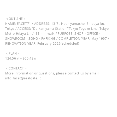
＜OUTLINE＞
NAME: FACET71 / ADDRESS: 13-7 , Hachiyamacho, Shibuya-ku,
Tokyo / ACCESS: “Daikan-yama Station”(Tokyu Toyoko Line, Tokyo
Metro Hibiya Line) 11 min walk / PURPOSE: SHOP・OFFICE・
SHOWROOM・SOHO・PARKING / COMPLETION YEAR: May 1997 /
RENOVATION YEAR: February 2025(scheduled)
＜PLAN＞
124.56㎡～960.43㎡
＜CONTACT＞
More information or questions, please contact us by email:
info_facet@realgate.jp