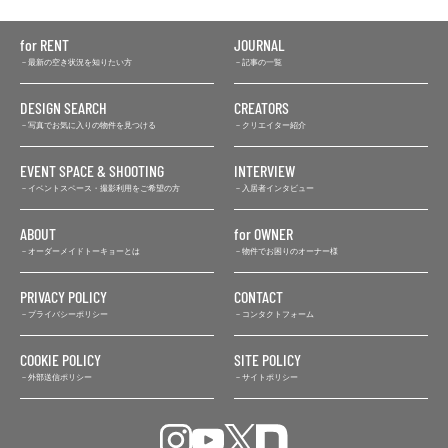
for RENT
JOURNAL
最新の空き状況を知りたい方
記事の一覧
DESIGN SEARCH
CREATORS
写真でお気に入りの物件を見つける
クリエイター紹介
EVENT SPACE & SHOOTING
INTERVIEW
イベントスペース・撮影利用をご希望の方
入居者インタビュー
ABOUT
for OWNER
オーダーメイドトーキョーとは
物件でお困りのオーナー様
PRIVACY POLICY
CONTACT
プライバシーポリシー
コンタクトフォーム
COOKIE POLICY
SITE POLICY
外部送信ポリシー
サイトポリシー