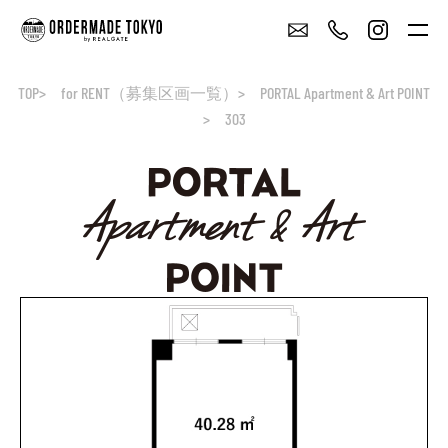
TOP
for RENT（募集区画一覧）
PORTAL Apartment & Art POINT
303