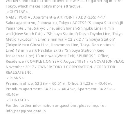
Workers and tourist from all over the world are gathering in here
Tokyo, which makes Tokyo more attractive.
＜OUTLINE＞
NAME: PORTAL Apartment & Art POINT / ADDRESS: 4-17
Sakuragaokacho, Shibuya-ku, Tokyo / ACCESS:"Shibuya Station"(JR
Yamanote Line, Saikyo Line, and Shonan-Shinjuku Line) 4 min
walk(New South Exit) / "Shibuya Station"(Tokyu Toyoko Line, Tokyo
Metro Fukutoshin Line) 9 min walk(C2 Exit) / "Shibuya Station"
(Tokyo Metro Ginza Line, Hanzomon Line, Tokyu Den-en-toshi
Line) 13 min walk(Hachiko Exit) / "Shibuya Station"(Keio
Inokashira Line) 13 min walk(West Exit) / PURPOSE: Office,
Residence / COMPLETION YEAR: August 1981 / RENOVATION YEAR:
November 2017 / OWNER: TOKYU CORPORATION. / CREDITOR
REALGATE INC.
＜PLANS＞
Premium office: 52.23㎡～60.51㎡, Office: 34.22㎡～40.46㎡,
Premium apartment: 34.22㎡～ 40.46㎡, Apartment: 34.22㎡～
40.46㎡
＜CONTACT＞
For the further information or questions, please inquire :
info_paap@realgate.jp