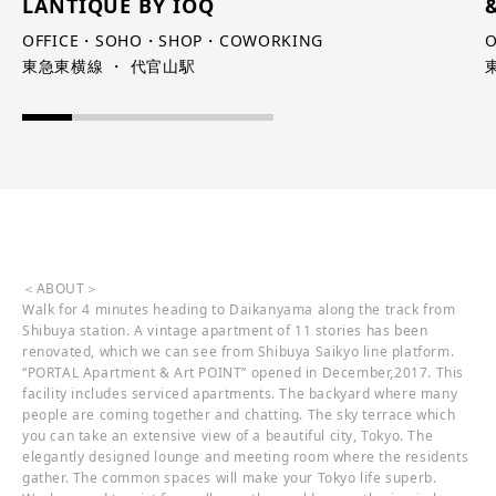
LANTIQUE BY IOQ
OFFICE・SOHO・SHOP・COWORKING
東急東横線 ・ 代官山駅
＜ABOUT＞
Walk for 4 minutes heading to Daikanyama along the track from
Shibuya station. A vintage apartment of 11 stories has been
renovated, which we can see from Shibuya Saikyo line platform.
“PORTAL Apartment & Art POINT” opened in December,2017. This
facility includes serviced apartments. The backyard where many
people are coming together and chatting. The sky terrace which
you can take an extensive view of a beautiful city, Tokyo. The
elegantly designed lounge and meeting room where the residents
gather. The common spaces will make your Tokyo life superb.