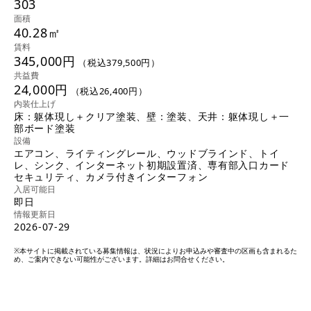
303
面積
40.28㎡
賃料
345,000円
（税込379,500円）
共益費
24,000円
（税込26,400円）
内装仕上げ
床：躯体現し＋クリア塗装、壁：塗装、天井：躯体現し＋一
部ボード塗装
設備
エアコン、ライティングレール、ウッドブラインド、トイ
レ、シンク、インターネット初期設置済、専有部入口カード
セキュリティ、カメラ付きインターフォン
入居可能日
即日
情報更新日
2026-07-29
※本サイトに掲載されている募集情報は、状況によりお申込みや審査中の区画も含まれるた
め、ご案内できない可能性がございます。詳細はお問合せください。