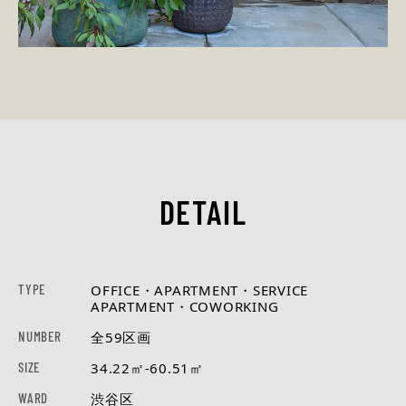
DETAIL
TYPE
OFFICE・APARTMENT・SERVICE
APARTMENT・COWORKING
NUMBER
全59区画
SIZE
34.22㎡-60.51㎡
WARD
渋谷区