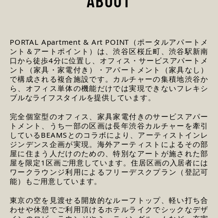
ABOUT
PORTAL Apartment & Art POINT（ポータルアパートメ
ント＆アートポイント）は、渋谷区桜丘町、渋谷駅新南
口から徒歩4分に位置し、オフィス・サービスアパートメ
ント（家具・家電付き）・アパートメント（家具なし）
で構成される複合施設です。カルチャーの集積地渋谷か
ら、オフィス単体の機能だけでは実現できないフレキシ
ブルなライフスタイルを提供しています。
完全個室型のオフィス、家具家電付きのサービスアパー
トメント、うち一部の区画は長年渋谷カルチャーを牽引
しているBEAMSとのコラボにより、アーティストインレ
ジンデンス企画が実現。海外アーティストによるその部
屋に住まう人だけのための、特別なアートが施された部
屋を限定1区画ご用意しています。住居区画の入居者には
ワークラウンジ利用によるフリーデスクプラン（登記可
能）もご用意しています。
東京の空を見渡せる開放的なルーフトップ、軽い打ち合
わせや休憩でご利用頂けるホテルライクでシックなデザ