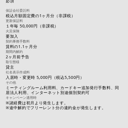
必須
保証会社委託料
税込月額固定費の1ヶ月分（非課税）
更新保証料
１年毎 50,000円（非課税）
火災保険
要加入
契約事務手数料
賃料の1.1ヶ月分
期間内解約
2ヶ月前予告
取引態様
貸主
社名表示作成料
入居時・変更時 5,000円（税込5,500円）
その他
ミーティングルーム利用料、カードキー追加発行手数料、同
居法人利用、インターネット別途個別契約可
キャンペーン適用時
※諸経費は初月より発生します。
※途中解約でフリーレント分の違約金が発生します。