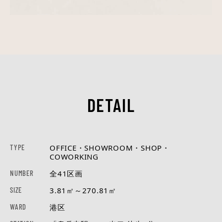
DETAIL
TYPE
OFFICE・SHOWROOM・SHOP・
COWORKING
NUMBER
全41区画
SIZE
3.81㎡～270.81㎡
WARD
港区