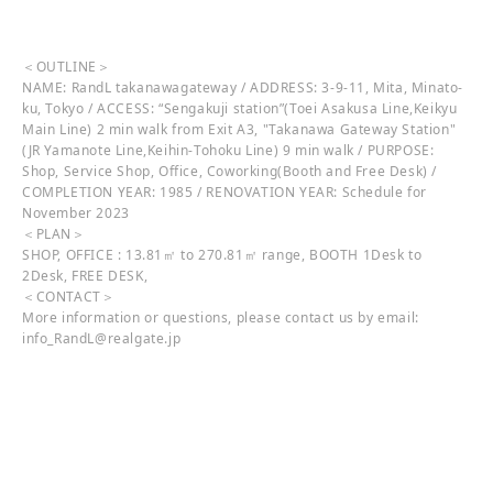
＜OUTLINE＞
NAME: RandL takanawagateway / ADDRESS: 3-9-11, Mita, Minato-
ku, Tokyo / ACCESS: “Sengakuji station”(Toei Asakusa Line,Keikyu
Main Line) 2 min walk from Exit A3, "Takanawa Gateway Station"
(JR Yamanote Line,Keihin-Tohoku Line) 9 min walk / PURPOSE:
Shop, Service Shop, Office, Coworking(Booth and Free Desk) /
COMPLETION YEAR: 1985 / RENOVATION YEAR: Schedule for
November 2023
＜PLAN＞
SHOP, OFFICE : 13.81㎡ to 270.81㎡ range, BOOTH 1Desk to
2Desk, FREE DESK,
＜CONTACT＞
More information or questions, please contact us by email:
info_RandL@realgate.jp