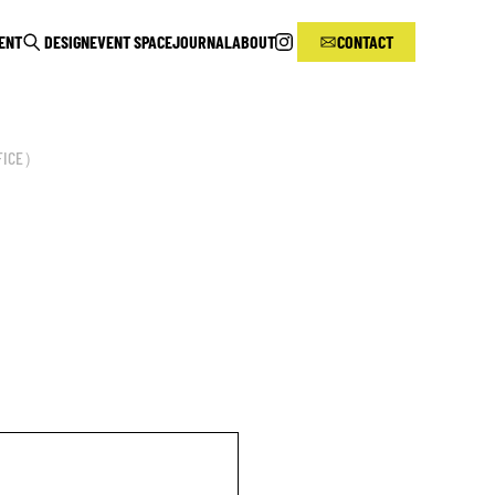
RENT
DESIGN
EVENT SPACE
JOURNAL
ABOUT
CONTACT
FICE）