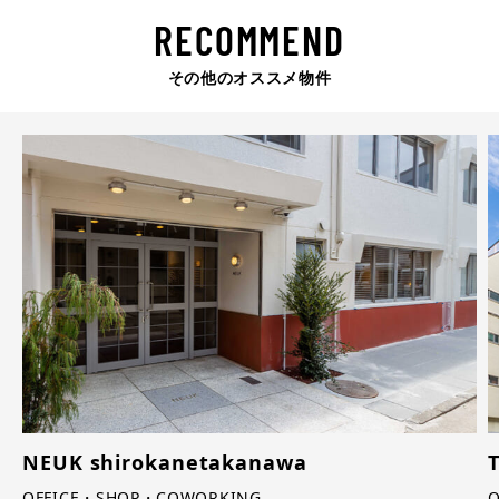
RECOMMEND
その他のオススメ物件
NEUK shirokanetakanawa
OFFICE・SHOP・COWORKING