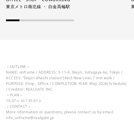
東京メトロ南北線 ・ 白金高輪駅
＜OUTLINE＞
NAME: unframe / ADDRESS: 3-11-6, Ikejiri, Setagaya-ku, Tokyo /
ACCESS: “Ikejiri-ōhashi station”(Keiō New Line) 7 min walk /
PURPOSE: Shop , Office / COMPLETION YEAR: May 2026(Schedule)
/ Creditor: REALGATE INC.
＜PLAN＞
16.07㎡ to 135.91㎡
＜CONTACT＞
More information or questions, please contact us by email:
info_unframe@realgate.jp