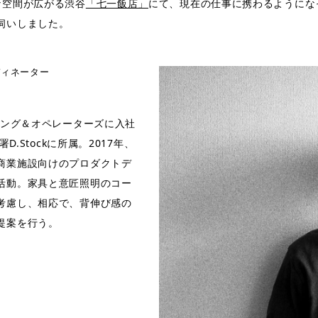
な空間が広がる渋谷
「七一飯店」
にて、現在の仕事に携わるようにな
伺いしました。
ディネーター
ニング＆オペレーターズに入社
D.Stockに所属。2017年、
商業施設向けのプロダクトデ
活動。家具と意匠照明のコー
考慮し、相応で、背伸び感の
提案を行う。