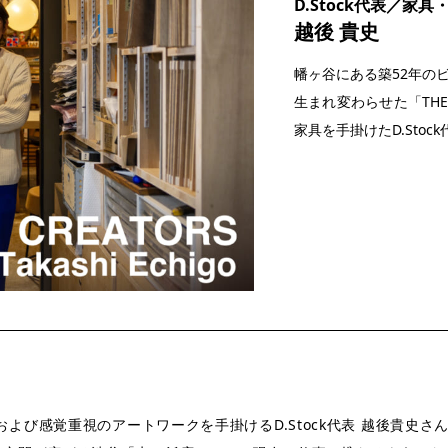
D.Stock代表／家
越後 貴史
幡ヶ谷にある築52年の
生まれ変わらせた
「TH
家具を手掛けたD.Sto
よび感覚重視のアートワークを手掛けるD.Stock代表 越後貴史さ