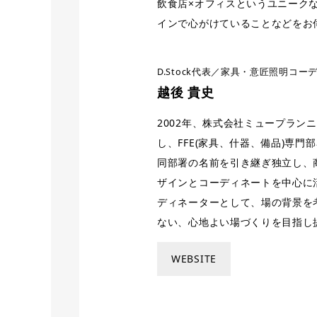
飲食店×オフィスというユニーク
インで心がけていることなどをお
D.Stock代表／家具・意匠照明コー
越後 貴史
2002年、株式会社ミュープラン
し、FFE(家具、什器、備品)専門部署
同部署の名前を引き継ぎ独立し、
ザインとコーディネートを中心に
ディネーターとして、場の背景を
ない、心地よい場づくりを目指し
WEBSITE