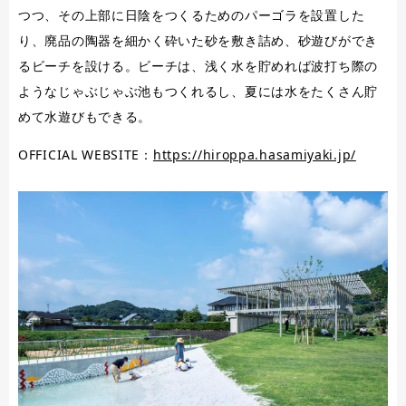
つつ、その上部に日陰をつくるためのパーゴラを設置した
り、廃品の陶器を細かく砕いた砂を敷き詰め、砂遊びができ
るビーチを設ける。ビーチは、浅く水を貯めれば波打ち際の
ようなじゃぶじゃぶ池もつくれるし、夏には水をたくさん貯
めて水遊びもできる。
OFFICIAL WEBSITE：
https://hiroppa.hasamiyaki.jp/