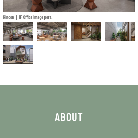
Rincon｜1F Office image pers.
ABOUT