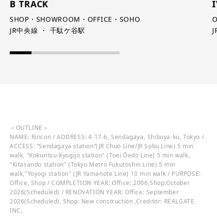
B TRACK
SHOP・SHOWROOM・OFFICE・SOHO
JR中央線 ・ 千駄ケ谷駅
＜OUTLINE＞
NAME: Rincon / ADDRESS: 4-17-6, Sendagaya, Shibuya-ku, Tokyo /
ACCESS: “Sendagaya station”(JR Chuo Line/JR Sobu Line) 5 min
walk, "Kokuritsu-kyogijo station" (Toei Ōedo Line) 5 min walk,
"Kitasando station" (Tokyo Metro Fukutoshin Line) 5 min
walk,"Yoyogi station" (JR Yamanote Line) 10 min walk / PURPOSE:
Office, Shop / COMPLETION YEAR: Office: 2006,Shop:October
2026(Scheduled) / RENOVATION YEAR: Office: September
2026(Scheduled), Shop: New construction ,Creditor: REALGATE
INC.