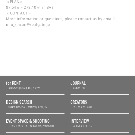
＜PLAN＞
87.54㎡～278.10㎡（TBA）
＜CONTACT＞
More information or questions, please contact us by email:
info_rincon@realgate.jp
for RENT
JOURNAL
最新の空き状況を知りたい方
記事の一覧
DESIGN SEARCH
CREATORS
写真でお気に入りの物件を見つける
クリエイター紹介
EVENT SPACE & SHOOTING
INTERVIEW
イベントスペース・撮影利用をご希望の方
入居者インタビュー