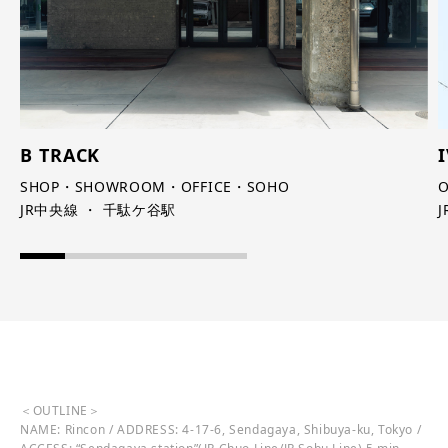
B TRACK
SHOP・SHOWROOM・OFFICE・SOHO
JR中央線 ・ 千駄ケ谷駅
＜OUTLINE＞
NAME: Rincon / ADDRESS: 4-17-6, Sendagaya, Shibuya-ku, Tokyo /