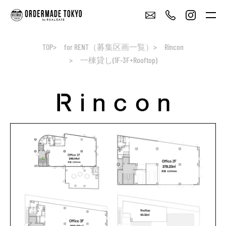
TOP
for RENT（募集区画一覧）
Rincon
一棟貸し(1F-3F+Rooftop)