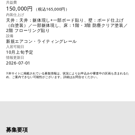
共益費
150,000円
（税込165,000円）
内装仕上げ
天井：天井：躯体現し+一部ボード貼り、壁：ボード仕上げ
（白塗装）／一部躯体現し、床：1階・3階 防塵クリア塗装／
2階 フローリング貼り
設備
新規エアコン・ライティングレール
入居可能日
10月上旬予定
情報更新日
2026-07-01
※本サイトに掲載されている募集情報は、状況によりお申込みや審査中の区画も含まれるた
め、ご案内できない可能性がございます。詳細はお問合せください。
募集要項