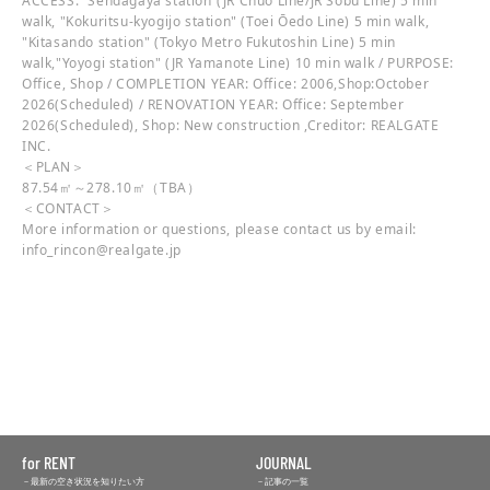
ACCESS: “Sendagaya station”(JR Chuo Line/JR Sobu Line) 5 min
walk, "Kokuritsu-kyogijo station" (Toei Ōedo Line) 5 min walk,
"Kitasando station" (Tokyo Metro Fukutoshin Line) 5 min
walk,"Yoyogi station" (JR Yamanote Line) 10 min walk / PURPOSE:
Office, Shop / COMPLETION YEAR: Office: 2006,Shop:October
2026(Scheduled) / RENOVATION YEAR: Office: September
2026(Scheduled), Shop: New construction ,Creditor: REALGATE
INC.
＜PLAN＞
87.54㎡～278.10㎡（TBA）
＜CONTACT＞
More information or questions, please contact us by email:
info_rincon@realgate.jp
for RENT
JOURNAL
最新の空き状況を知りたい方
記事の一覧