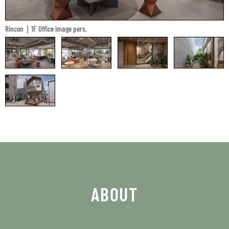
Rincon｜1F Office image pers.
ABOUT