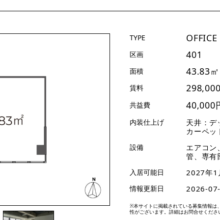
OFFICE
TYPE
401
区画
43.83㎡
面積
298,00
賃料
40,000
共益費
内装仕上げ
天井：デ
カーペッ
設備
エアコン
管、専有
入居可能日
2027年1
情報更新日
2026-07
※本サイトに掲載されている募集情報は
性がございます。詳細はお問合せくださ