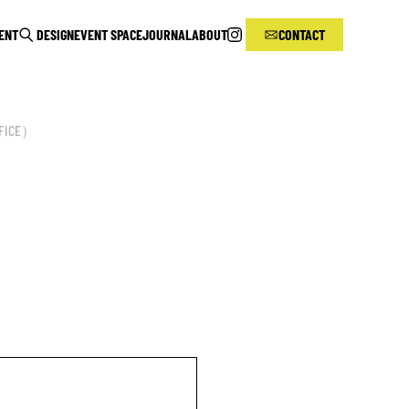
RENT
DESIGN
EVENT SPACE
JOURNAL
ABOUT
CONTACT
FICE）