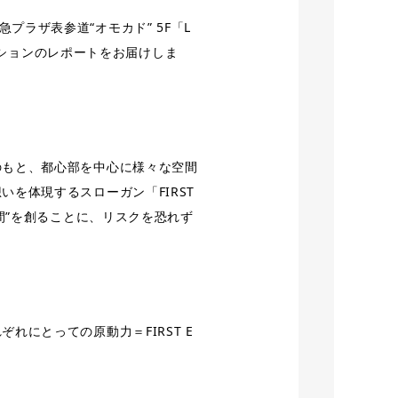
急プラザ表参道“オモカド” 5F「L
ークセッションのレポートをお届けしま
のもと、都⼼部を中⼼に様々な空間
を体現するスローガン「FIRST
間”を創ることに、リスクを恐れず
にとっての原動力＝FIRST E