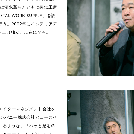
年に清水薫らとともに製鉄工房
AL WORK SUPPLY」を設
う。2002年にインテリアデ
を立ち上げ独立。現在に至る。
エイターマネジメント会社を
カンパニー株式会社ヒュースペ
れるような」「ハッと息をの
にアーティストマネジメン