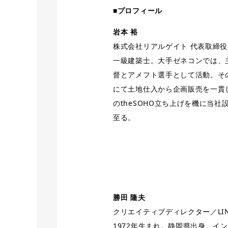
■プロフィール
岩本 裕
株式会社リアルゲイト 代表取締役
一級建築士。大手ゼネコンでは、
督とアメフト選手として活動。そ
にて土地仕入から企画販売を一貫し
のtheSOHO立ち上げを機に当
至る。
勝田 隆夫
クリエイティブディレクター／LINE
1972年生まれ。静岡県出身。イ