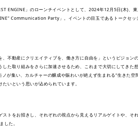
T ENGINE」のローンチイベントとして、2024年12月5日(木)、東
NGINE” Communication Party」。イベントの目玉であるト
を、不動産にクリエイティブを、働き⽅に⾃由を」というビジョン
うした取り組みをさらに加速させるため、これまで大切にしてきた想い
やモノが集い、カルチャーの醸成や賑わいが絶えず⽣まれる“⽣きた空
けたいという思いが込められています。
ストをお招きし、それぞれの視点から見えるリアルゲイトや、それぞれ
りました。