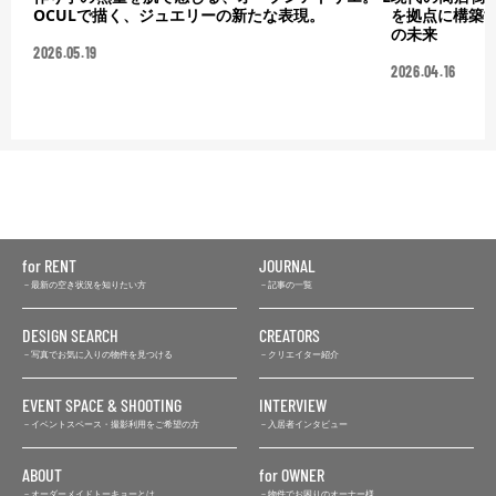
OCULで描く、ジュエリーの新たな表現。
を拠点に構築
の未来
2026.05.19
2026.04.16
for RENT
JOURNAL
最新の空き状況を知りたい方
記事の一覧
DESIGN SEARCH
CREATORS
写真でお気に入りの物件を見つける
クリエイター紹介
EVENT SPACE & SHOOTING
INTERVIEW
イベントスペース・撮影利用をご希望の方
入居者インタビュー
ABOUT
for OWNER
オーダーメイドトーキョーとは
物件でお困りのオーナー様