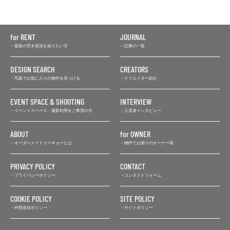
for RENT
JOURNAL
最新の空き状況を知りたい方
記事の一覧
DESIGN SEARCH
CREATORS
写真でお気に入りの物件を見つける
クリエイター紹介
EVENT SPACE & SHOOTING
INTERVIEW
イベントスペース・撮影利用をご希望の方
入居者インタビュー
ABOUT
for OWNER
オーダーメイドトーキョーとは
物件でお困りのオーナー様
PRIVACY POLICY
CONTACT
プライバシーポリシー
コンタクトフォーム
COOKIE POLICY
SITE POLICY
外部送信ポリシー
サイトポリシー