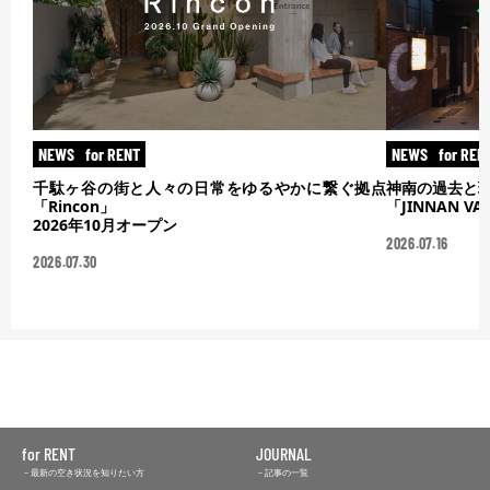
NEWS
for RENT
NEWS
for REN
千駄ヶ谷の街と人々の日常をゆるやかに繋ぐ拠点
神南の過去と
「Rincon」
「JINNAN V
2026年10月オープン
2026.07.16
2026.07.30
for RENT
JOURNAL
最新の空き状況を知りたい方
記事の一覧