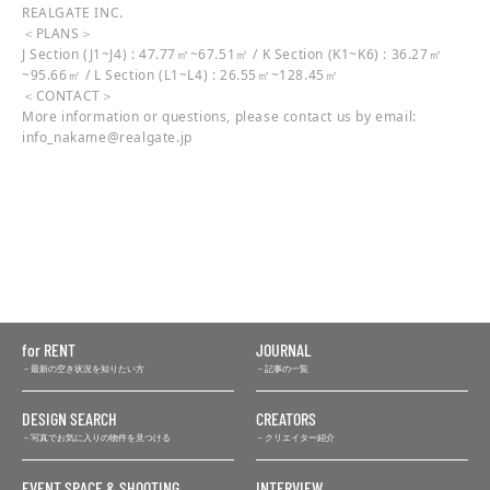
REALGATE INC.
＜PLANS＞
J Section (J1~J4) : 47.77㎡~67.51㎡ / K Section (K1~K6) : 36.27㎡
~95.66㎡ / L Section (L1~L4) : 26.55㎡~128.45㎡
＜CONTACT＞
More information or questions, please contact us by email:
info_nakame@realgate.jp
for RENT
JOURNAL
最新の空き状況を知りたい方
記事の一覧
DESIGN SEARCH
CREATORS
写真でお気に入りの物件を見つける
クリエイター紹介
EVENT SPACE & SHOOTING
INTERVIEW