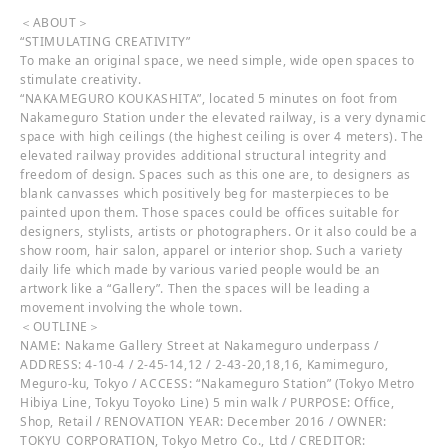
＜ABOUT＞
“STIMULATING CREATIVITY”
To make an original space, we need simple, wide open spaces to
stimulate creativity.
“NAKAMEGURO KOUKASHITA”, located 5 minutes on foot from
Nakameguro Station under the elevated railway, is a very dynamic
space with high ceilings (the highest ceiling is over 4 meters). The
elevated railway provides additional structural integrity and
freedom of design. Spaces such as this one are, to designers as
blank canvasses which positively beg for masterpieces to be
painted upon them. Those spaces could be offices suitable for
designers, stylists, artists or photographers. Or it also could be a
show room, hair salon, apparel or interior shop. Such a variety
daily life which made by various varied people would be an
artwork like a “Gallery”. Then the spaces will be leading a
movement involving the whole town.
＜OUTLINE＞
NAME: Nakame Gallery Street at Nakameguro underpass /
ADDRESS: 4-10-4 / 2-45-14,12 / 2-43-20,18,16, Kamimeguro,
Meguro-ku, Tokyo / ACCESS: “Nakameguro Station” (Tokyo Metro
Hibiya Line, Tokyu Toyoko Line) 5 min walk / PURPOSE: Office,
Shop, Retail / RENOVATION YEAR: December 2016 / OWNER:
TOKYU CORPORATION, Tokyo Metro Co., Ltd / CREDITOR: