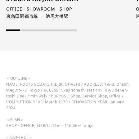
OFFICE・SHOWROOM・SHOP
東急田園都市線 ・ 池尻大橋駅
＜OUTLINE＞
NAME: ROOTS SQUARE IKEJIRI OHASHI / ADDRESS: 1-6-8, Ohashi,
Meguro-ku, Tokyo / ACCESS: “Ikejiriohashi station”(Tokyu denen-
toshi Line) 7 min walk / PURPOSE: Shop, Service Shop, Office /
COMPLETION YEAR: March 1979 / RENOVATION YEAR: January
2024
＜PLAN＞
SHOP・OFFICE, SIZE:15.14㎡～116.66㎡ range
＜CONTACT＞