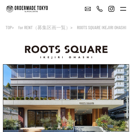
TOP
for RENT（募集区画一覧）
ROOTS SQUARE IKEJIRI OHASHI