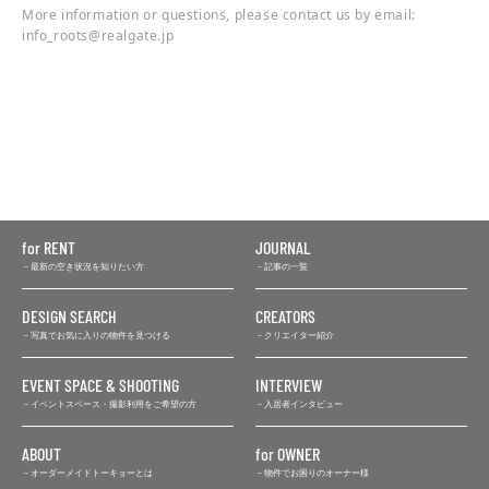
More information or questions, please contact us by email:
info_roots@realgate.jp
for RENT
JOURNAL
最新の空き状況を知りたい方
記事の一覧
DESIGN SEARCH
CREATORS
写真でお気に入りの物件を見つける
クリエイター紹介
EVENT SPACE & SHOOTING
INTERVIEW
イベントスペース・撮影利用をご希望の方
入居者インタビュー
ABOUT
for OWNER
オーダーメイドトーキョーとは
物件でお困りのオーナー様