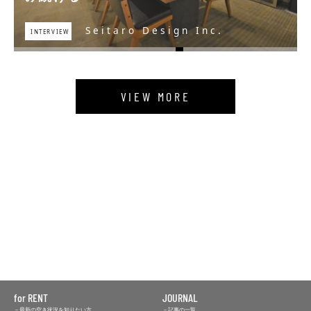
GEN株式会社
SISTER MOHAWK
株式会社Chompy
株式会社カナリア
Seitaro Design Inc.
HUESPACE INC.
LINE-INC.
INTERVIEW
INTERVIEW
INTERVIEW
INTERVIEW
INTERVIEW
INTERVIEW
INTERVIEW
VIEW MORE
for RENT
JOURNAL
最新の空き状況を知りたい方
記事の一覧