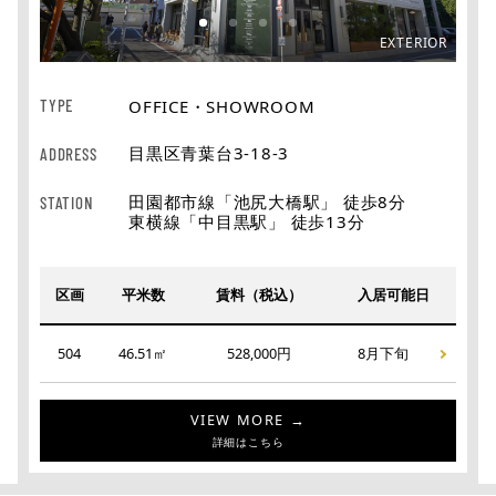
ROOM
EXTERIOR
TYPE
OFFICE・SHOWROOM
目黒区青葉台3-18-3
ADDRESS
田園都市線「池尻大橋駅」 徒歩8分
STATION
東横線「中目黒駅」 徒歩13分
区画
平米数
賃料（税込）
入居可能日
504
46.51㎡
528,000円
8月下旬
VIEW MORE →
詳細はこちら