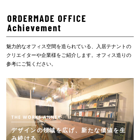
ORDERMADE OFFICE
Achievement
魅力的なオフィス空間を造られている、入居テナントの
クリエイターや企業様をご紹介します。オフィス造りの
参考にご覧ください。
LANTIQUE BY IOQ
THE WORKS CROSS
THE WORKS
THE WORKS
THE WORKS ANNEX
THE WORKS
THE WORKS
本音がこぼれる場所、”企て”が生まれる
空間が人を繋ぐ、自由な働き方をデザイ
多様な食体験を多様に届け、食の流通イ
白を基調としたオープン空間でアイデア
デザインの領域を広げ、新たな価値を生
オフィスの条件は ”白壁”と”コンクリー
オフィス空間
ンするシェアサロン
ンフラを目指す
を創出
み続ける
トの床”
独自の世界観が生み出すオリジナリティ