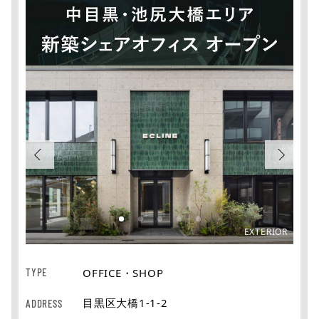
FTOP
EXTERIOR
TYPE
OFFICE・SHOP
目黒区大橋1-1-2
ADDRESS