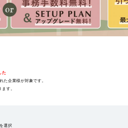
した
結された企業様が対象です。
ります。
トを選択