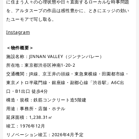
に住まう人々の心理状態や日々直面するローカルな時事問題
を、アルタスープの作品は感性豊かに、ときにエッジの効い
たユーモアで写し取る。
Instagram
＜物件概要＞
施設名称：JINNAN VALLEY（ジンナンバレー）
所在地：東京都渋谷区神南1-20-2
交通機関：JR線、京王井の頭線・東急東横線・田園都市線・
東京メトロ半蔵門線・銀座線・副都心線「渋谷駅」A6C出
口・B1出口 徒歩4分
構造・規模：鉄筋コンクリート造5階建
用途：事務所・店舗・ホテル
延床面積：1,238.31㎡
竣工：1976年12月
リノベーション竣工：2026年4月予定