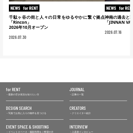
NEWS
for RENT
NEWS
for REN
千駄ヶ谷の街と人々の日常をゆるやかに繋ぐ拠点
神南の過去と
「Rincon」
「JINNAN V
2026年10月オープン
2026.07.16
2026.07.30
for RENT
JOURNAL
最新の空き状況を知りたい方
記事の一覧
DESIGN SEARCH
CREATORS
写真でお気に入りの物件を見つける
クリエイター紹介
EVENT SPACE & SHOOTING
INTERVIEW
イベントスペース・撮影利用をご希望の方
入居者インタビュー